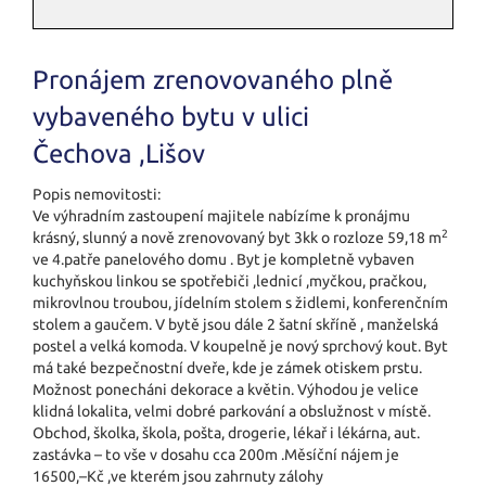
Pronájem zrenovovaného plně
vybaveného bytu v ulici
Čechova ,Lišov
Popis nemovitosti:
Ve výhradním zastoupení majitele nabízíme k pronájmu
2
krásný, slunný a nově zrenovovaný byt 3kk o rozloze 59,18 m
ve 4.patře panelového domu . Byt je kompletně vybaven
kuchyňskou linkou se spotřebiči ,lednicí ,myčkou, pračkou,
mikrovlnou troubou, jídelním stolem s židlemi, konferenčním
stolem a gaučem. V bytě jsou dále 2 šatní skříně , manželská
postel a velká komoda. V koupelně je nový sprchový kout. Byt
má také bezpečnostní dveře, kde je zámek otiskem prstu.
Možnost ponecháni dekorace a květin. Výhodou je velice
klidná lokalita, velmi dobré parkování a obslužnost v místě.
Obchod, školka, škola, pošta, drogerie, lékař i lékárna, aut.
zastávka – to vše v dosahu cca 200m .Měsíční nájem je
16500,–Kč ,ve kterém jsou zahrnuty zálohy