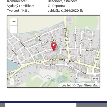
Komunikace:
Betonová
,
asfaltová
Vydaný certifikát:
C - Úsporná
Typ certifikátu:
vyhláška č. 264/2020 Sb
+
−
?
Leaflet
|
©
OpenStreetMap