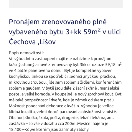
Pronájem zrenovovaného plně
2
vybaveného bytu 3+kk 59m
v ulici
Čechova ,Lišov
Popis nemovitosti:
Ve výhradním zastoupení majitele nabízíme k pronájmu
2
krásný, slunný a nově zrenovovaný byt 3kk o rozloze 59,18 m
ve 4.patře panelového domu . Byt je kompletně vybaven
kuchyňskou linkou se spotřebiči ,lednicí ,myčkou, pračkou,
mikrovlnou troubou, jídelním stolem s židlemi, konferenčním
stolem a gaučem. V bytě jsou dále 2 šatní skříně , manželská
postel a velká komoda. V koupelně je nový sprchový kout. Byt
má také bezpečnostní dveře, kde je zámek otiskem prstu.
Možnost ponecháni dekorace a květin. Výhodou je velice
klidná lokalita, velmi dobré parkování a obslužnost v místě.
Obchod, školka, škola, pošta, drogerie, lékař i lékárna, aut.
zastávka – to vše v dosahu cca 200m .Měsíční nájem je
18.400,–Kč ,ve kterém jsou zahrnuty zálohy