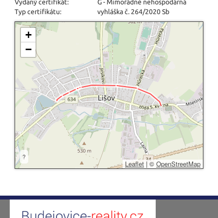
Vydaný certifikát:
G - Mimořádně nehospodárná
Typ certifikátu:
vyhláška č. 264/2020 Sb
+
−
?
Leaflet
|
©
OpenStreetMap