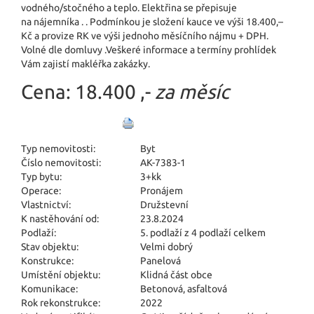
vodného/stočného a teplo. Elektřina se přepisuje
na nájemníka . . Podmínkou je složení kauce ve výši 18.400,–
Kč a provize RK ve výši jednoho měsíčního nájmu + DPH.
Volné dle domluvy .Veškeré informace a termíny prohlídek
Vám zajistí makléřka zakázky.
Cena:
18.400 ,-
za měsíc
Typ nemovitosti:
Byt
Číslo nemovitosti:
AK-7383-1
Typ bytu:
3+kk
Operace:
Pronájem
Vlastnictví:
Družstevní
K nastěhování od:
23.8.2024
Podlaží:
5. podlaží z 4 podlaží celkem
Stav objektu:
Velmi dobrý
Konstrukce:
Panelová
Umístění objektu:
Klidná část obce
Komunikace:
Betonová
,
asfaltová
Rok rekonstrukce:
2022