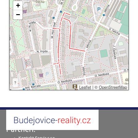
+
−
?
Leaflet
|
©
OpenStreetMap
Partneři:
Kontakt Servis s.r.o.