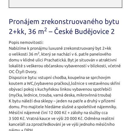
Pronájem zrekonstruovaného bytu
2
2+kk, 36 m
– České Budějovice 2
Popis nemovitosti:
Nabízíme k pronájmu luxusně zrekonstruovaný byt 2+kk
2
o velikosti 36 m
, který se nachází v 6. patře panelového
domu v klidné ulici Prachatická. Byt je situován v atraktivní
lokalitě s veškerou občanskou vybaveností v blízkosti, včetně
OC Čtyři Dvory.
Dispozice bytu: vstupní chodba, koupelna se sprchovým
koutem a WC,(vybaveno pračkou),ložnice s vestavěnou skříní
obývací pokoj s kuchyňskou linkou vybavenou spotřebiči
(myčka, lednice, trouba, varná deska, mikrovlnná trouba)
K bytu náleží dva sklepy – jeden na patře a druhý v přízemí
domu. Pro majitele hledáme slušné a spolehlivé nájemníky.
Měsíční nájemné činí 12 000 Kč + zálohy na služby cca
3 500 Kč. Vratná kauce ve výši 20 000 Kč. Odměna realitní
kanceláři za zprostředkování je ve výši jednoho měsíčního
nájmu + DPH.