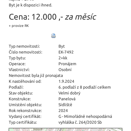
Byt je k dispozici ihned.
Cena:
12.000 ,-
za měsíc
+ provize RK
Typ nemovitosti:
Byt
Číslo nemovitosti:
EK-7492
Typ bytu:
2+kk
Operace:
Pronájem
Vlastnictví:
Osobní
Nemovitost byla již pronajata
K nastěhování od:
1.9.2024
Podlaží:
6. podlaží z 8 podlaží celkem
Stav objektu:
Velmi dobrý
Konstrukce:
Panelová
Umístění objektu:
Sídliště
Rok rekonstrukce:
2024
Vydaný certifikát:
G - Mimořádně nehospodárná
Typ certifikátu:
vyhláška č. 264/2020 Sb