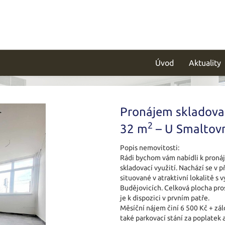
Úvod
Aktuality
Pronájem skladovac
2
32 m
– U Smaltovn
Popis nemovitosti:
Rádi bychom vám nabídli k pronáj
skladovací využití. Nachází se v
situované v atraktivní lokalitě s
Budějovicích. Celková plocha pro
je k dispozici v prvním patře.
Měsíční nájem činí 6 500 Kč + zálo
také parkovací stání za poplatek 