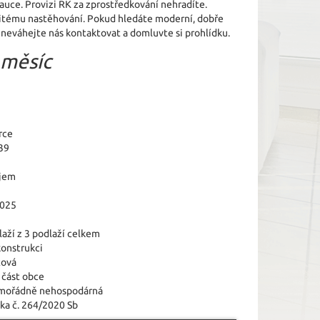
uce. Provizi RK za zprostředkování nehradíte.
žitému nastěhování. Pokud hledáte moderní, dobře
 neváhejte nás kontaktovat a domluvte si prohlídku.
 měsíc
rce
39
jem
2025
laží z 3 podlaží celkem
konstrukci
tová
 část obce
imořádně nehospodárná
ka č. 264/2020 Sb