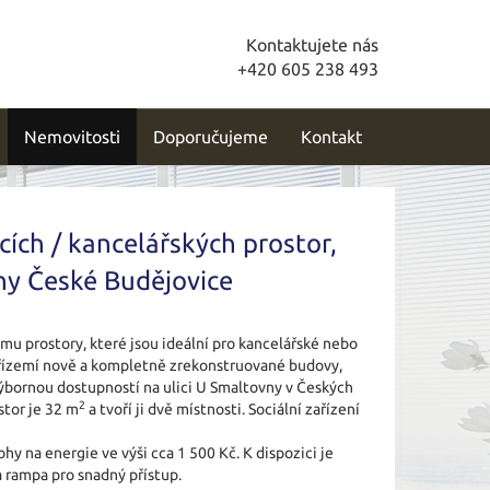
Kontaktujete nás
+420 605 238 493
Nemovitosti
Doporučujeme
Kontakt
ích / kancelářských prostor,
y České Budějovice
mu prostory, které jsou ideální pro kancelářské nebo
 přízemí nově a kompletně zrekonstruované budovy,
 výbornou dostupností na ulici U Smaltovny v Českých
2
stor je 32 m
a tvoří ji dvě místnosti. Sociální zařízení
hy na energie ve výši cca 1 500 Kč. K dispozici je
a rampa pro snadný přístup.