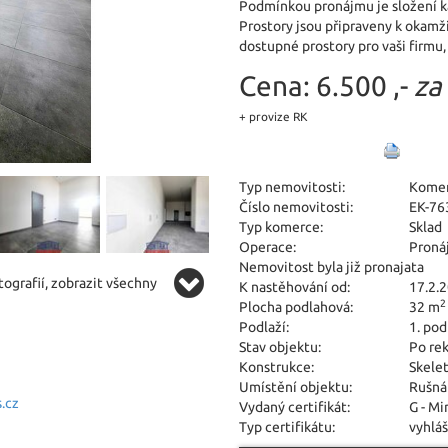
Podmínkou pronájmu je složení ka
Prostory jsou připraveny k okam
dostupné prostory pro vaši firmu,
Cena:
6.500 ,-
za
+ provize RK
Typ nemovitosti:
Kome
Číslo nemovitosti:
EK-76
Typ komerce:
Sklad
Operace:
Proná
Nemovitost byla již pronajata
ografií, zobrazit všechny
K nastěhování od:
17.2.
2
Plocha podlahová:
32 m
Podlaží:
1. pod
Stav objektu:
Po re
Konstrukce:
Skele
Umístění objektu:
Rušná
.cz
Vydaný certifikát:
G - M
Typ certifikátu:
vyhláš