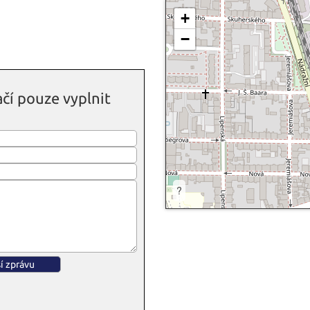
+
−
čí pouze vyplnit
?