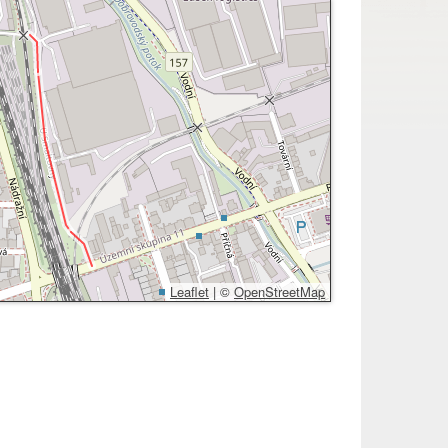
Leaflet
|
©
OpenStreetMap