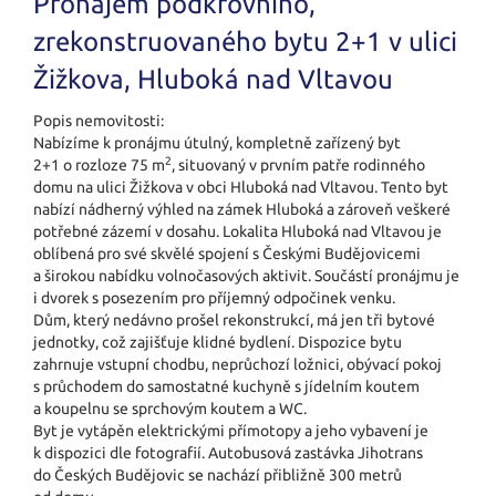
Pronájem podkrovního,
zrekonstruovaného bytu 2+1 v ulici
Žižkova, Hluboká nad Vltavou
Popis nemovitosti:
Nabízíme k pronájmu útulný, kompletně zařízený byt
2
2+1 o rozloze 75 m
, situovaný v prvním patře rodinného
domu na ulici Žižkova v obci Hluboká nad Vltavou. Tento byt
nabízí nádherný výhled na zámek Hluboká a zároveň veškeré
potřebné zázemí v dosahu. Lokalita Hluboká nad Vltavou je
oblíbená pro své skvělé spojení s Českými Budějovicemi
a širokou nabídku volnočasových aktivit. Součástí pronájmu je
i dvorek s posezením pro příjemný odpočinek venku.
Dům, který nedávno prošel rekonstrukcí, má jen tři bytové
jednotky, což zajišťuje klidné bydlení. Dispozice bytu
zahrnuje vstupní chodbu, neprůchozí ložnici, obývací pokoj
s průchodem do samostatné kuchyně s jídelním koutem
a koupelnu se sprchovým koutem a WC.
Byt je vytápěn elektrickými přímotopy a jeho vybavení je
k dispozici dle fotografií. Autobusová zastávka Jihotrans
do Českých Budějovic se nachází přibližně 300 metrů