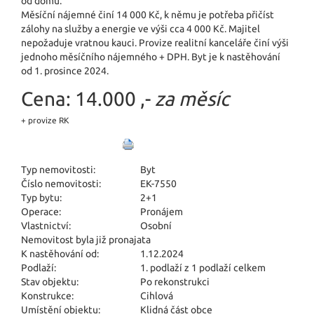
od domu.
Měsíční nájemné činí 14 000 Kč, k němu je potřeba přičíst
zálohy na služby a energie ve výši cca 4 000 Kč. Majitel
nepožaduje vratnou kauci. Provize realitní kanceláře činí výši
jednoho měsíčního nájemného + DPH. Byt je k nastěhování
od 1. prosince 2024.
Cena:
14.000 ,-
za měsíc
+ provize RK
Typ nemovitosti:
Byt
Číslo nemovitosti:
EK-7550
Typ bytu:
2+1
Operace:
Pronájem
Vlastnictví:
Osobní
Nemovitost byla již pronajata
K nastěhování od:
1.12.2024
Podlaží:
1. podlaží z 1 podlaží celkem
Stav objektu:
Po rekonstrukci
Konstrukce:
Cihlová
Umístění objektu:
Klidná část obce