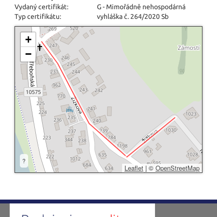
Vydaný certifikát:
G - Mimořádně nehospodárná
Typ certifikátu:
vyhláška č. 264/2020 Sb
+
−
?
Leaflet
|
©
OpenStreetMap