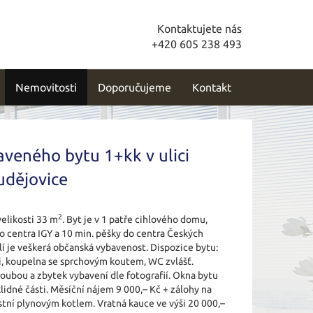
Kontaktujete nás
+420 605 238 493
Nemovitosti
Doporučujeme
Kontakt
veného bytu 1+kk v ulici
udějovice
2
elikosti 33 m
. Byt je v 1 patře cihlového domu,
o centra IGY a 10 min. pěšky do centra Českých
lí je veškerá občanská vybavenost. Dispozice bytu:
i, koupelna se sprchovým koutem, WC zvlášť.
roubou a zbytek vybavení dle fotografií. Okna bytu
klidné části. Měsíční nájem 9 000,– Kč + zálohy na
astní plynovým kotlem. Vratná kauce ve výši 20 000,–