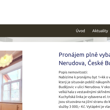
Úvod
Aktuality
Pronájem plně vyba
Nerudova, České B
Popis nemovitosti:
Nabízíme k pronájmu byt 1+kk o v
který je situován poblíž nákupníh
Budějovic v ulici Nerudova. V oko
velká hala s vestavěnými skříněm
Kuchyňská linka je vybavena el. t
jsou situována na jižní stranu do 
služby 3 000,– Kč. Vytápění je vl