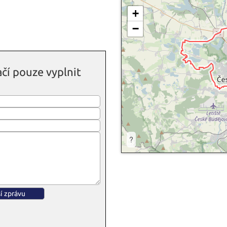
+
−
čí pouze vyplnit
?