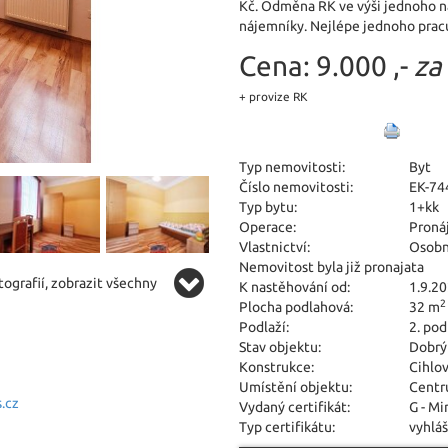
Kč. Odměna RK ve výši jednoho ná
nájemníky. Nejlépe jednoho pracuj
Cena:
9.000 ,-
za
+ provize RK
Typ nemovitosti:
Byt
Číslo nemovitosti:
EK-74
Typ bytu:
1+kk
Operace:
Proná
Vlastnictví:
Osobn
Nemovitost byla již pronajata
ografií, zobrazit všechny
K nastěhování od:
1.9.2
2
Plocha podlahová:
32 m
Podlaží:
2. pod
Stav objektu:
Dobrý
Konstrukce:
Cihlo
Umístění objektu:
Centr
.cz
Vydaný certifikát:
G - M
Typ certifikátu:
vyhláš