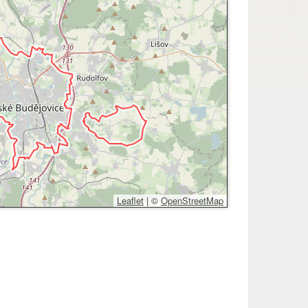
Leaflet
|
©
OpenStreetMap