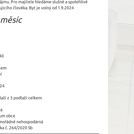
jmu. Pro majitele hledáme slušné a spolehlivé
ícího člověka. Byt je volný od 1.9.2024
 měsíc
40
jem
í
024
laží z 3 podlaží celkem
vá
um obce
imořádně nehospodárná
ka č. 264/2020 Sb