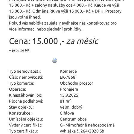
15 000,– Kč + zálohy na služby cca 4 000,– Kč. Kauce ve výši
15 000,– Kč. Odměna RK ve výši 15 000,– Kč + DPH. Prostory
jsou volné ihned.
Pokud vás nabídka zaujala, neváhejte nás kontaktovat pro
více informací nebo sjednání prohlídky.
Cena:
15.000 ,-
za měsíc
+ provize RK
Typ nemovitosti:
Komerce
Číslo nemovitosti:
EK-7868
Typ komerce:
Obchodní prostor
Operace:
Pronájem
K nastěhování od:
15.9.2025
2
Plocha podlahová:
81 m
Stav objektu:
Velmi dobrý
Konstrukce:
Cihlová
Umístění objektu:
Centrum obce
Vydaný certifikát:
G - Mimořádně nehospodárná
Typ certifikátu:
vyhláška č. 264/2020 Sb