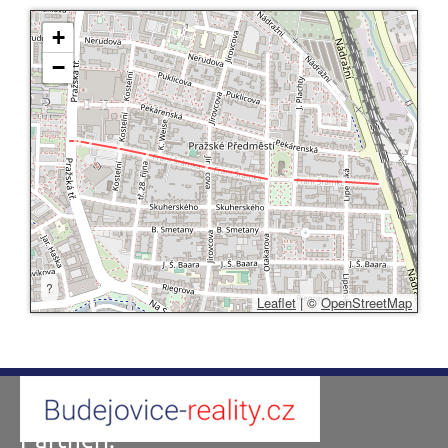
+
−
?
Leaflet
|
©
OpenStreetMap
Partneři: