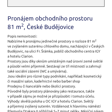
Pronájem obchodního prostoru
2
81 m
, České Budějovice
Popis nemovitosti:
2
Nabízíme k pronájmu jedinečné prostory o rozloze 81 m
ve zvýšeném suterénu cihlového domu, nacházející v Českých
Budějovic, na ulici Fr. Šrámka, poblíž obchodního centra IGY
a hotelu Clarion.
Prostory jsou díky oknům umístěným nad úrovní země světlé
a působí velmi příjemně. Sestávají ze tří místností a zahrnují
také sociální zázemí (WC a umývárna).
Jsou ideální pro různé typy podnikání, například: kosmetický
či masážní salon, kadeřnictví nebo barber shop
Prodejnu či kanceláře nebo školící prostory.
Původně byly prostory plánovány jako restaurace, takže
v případě zájmu je možné je přizpůsobit i tomuto účelu.
Výhody: skvělá poloha u OC IGY a hotelu Clarion. Světlý
a příjemný zvýšený suterén. Vzdálenost k hlavnímu náměstí
Přemysla Otakara II přibližně 5–7 minut pěšky. Měsíční nájem