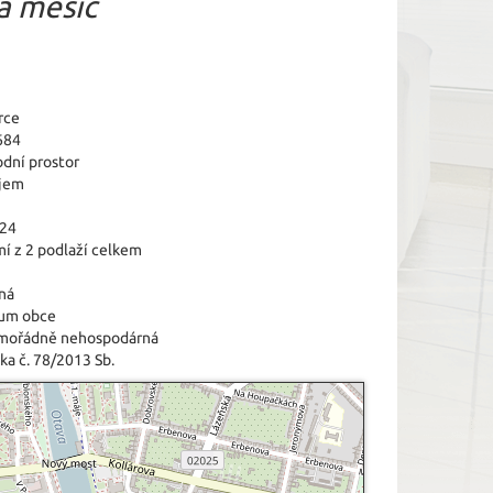
a měsíc
rce
684
dní prostor
jem
024
í z 2 podlaží celkem
ná
um obce
imořádně nehospodárná
ka č. 78/2013 Sb.