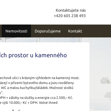
Kontaktujete nás
+420 605 238 493
Nemovitosti
Doporučujeme
Kontakt
ch prostor u kamenného
echově ulici s krásným výhledem na kamenný most.
ázejí v přízemí bytového domu a jsou rozděleny
é WC a malou kuchyňku/skládek. Možnost stolků
y“.
PH + zálohy na služby a energie cca 2.500,– Kč.
 výši 10.000,– Kč + DPH. Volné ihned