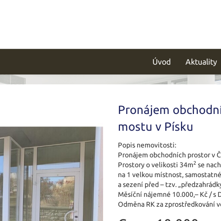
Úvod
Aktuality
Pronájem obchodní
mostu v Písku
Popis nemovitosti:
Pronájem obchodních prostor v Č
2
Prostory o velikosti 34m
se nach
na 1 velkou místnost, samostatn
a sezení před – tzv. „předzahrádk
Měsíční nájemné 10.000,– Kč / s D
Odměna RK za zprostředkování ve