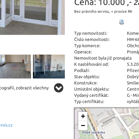
Cena:
10.000 ,-
z
Bez právního servisu, + provize RK
Typ nemovitosti:
Kome
Číslo nemovitosti:
HM-6
Typ komerce:
Obcho
Operace:
Proná
Nemovitost byla již pronajata
K nastěhování od:
5.3.2
Podlaží:
Přízem
Stav objektu:
Dobrý
Konstrukce:
Smíše
ografií, zobrazit všechny
Umístění objektu:
Centr
Vydaný certifikát:
G - M
Typ certifikátu:
vyhláš
+
−
vis.cz