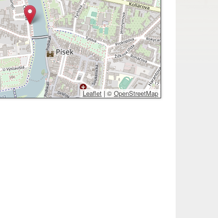
Leaflet
|
©
OpenStreetMap