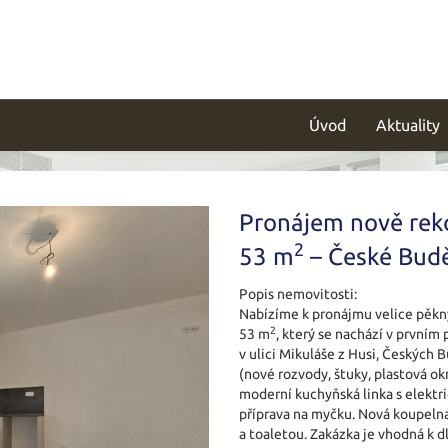
Úvod
Aktuality
Pronájem nově rek
2
53 m
– České Budě
Popis nemovitosti:
Nabízíme k pronájmu velice pěkný
2
53 m
, který se nachází v první
v ulici Mikuláše z Husi, Českých 
(nové rozvody, štuky, plastová ok
moderní kuchyňská linka s elektr
příprava na myčku. Nová koupel
a toaletou. Zakázka je vhodná k