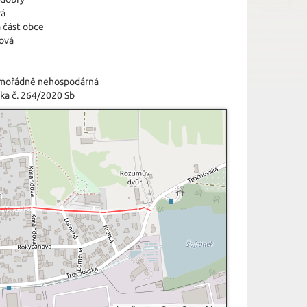
vá
 část obce
tová
imořádně nehospodárná
ka č. 264/2020 Sb