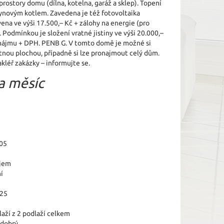
rostory domu (dílna, kotelna, garáž a sklep). Topení
ynovým kotlem. Zavedena je též fotovoltaika
ena ve výši 17.500,– Kč + zálohy na energie (pro
. Podmínkou je složení vratné jistiny ve výši 20.000,–
nájmu + DPH. PENB G. V tomto domě je možné si
ytnou plochou, případně si lze pronajmout celý dům.
léř zakázky – informujte se.
a měsíc
05
jem
í
025
laží z 2 podlaží celkem
 dobrý