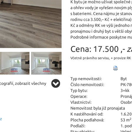
K bytu je možno užívat společné p
a ohřev vody je vyřešen novým pl
s bateriemi. Cena nájmu je stanov
rodinu cca 3.500,– Kč + elektřina)
Kč a odměny RK ve výši jednoho 
pronajmou i druhý byt s větší ob
Podrobné informace poskytne mak
Cena:
17.500 ,-
z
Včetně právního servisu, + provize RK
Typ nemovitosti:
Byt
ografií, zobrazit všechny
Číslo nemovitosti:
PK-78
Typ bytu:
3+kk
Operace:
Proná
Vlastnictví:
Osobn
Nemovitost byla již pronajata
K nastěhování od:
1.6.2
cz
2
Plocha podlahová:
53 m
Podlaží:
1. pod
Stav objektu:
Velmi