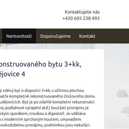
Kontaktujete nás
+420 605 238 493
Nemovitosti
Doporučujeme
Kontakt
onstruovaného bytu 3+kk,
jovice 4
 zděný byt o dispozici 3+kk, s užitnou plochou
m patře kompletně rekonstruovaného činžovního domu
Budějovicích. Byt je po zdařilé kompletní rekonstrukci
na, podlahové vytápění atd.) Součástí pronájmu je
ickým sporákem, troubou a digestoří. Je udělána
na s moderním sprchovým koutem, umyvadlem
 dlouhodobému pronájmu, podmínkou jsou nekuřáci.