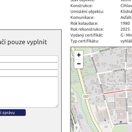
Konstrukce:
Cihlo
Umístění objektu:
Klidná
Komunikace:
Asfal
Rok kolaudace:
1980
Rok rekonstrukce:
2025
Vydaný certifikát:
G - M
čí pouze vyplnit
Typ certifikátu:
vyhláš
+
−
?