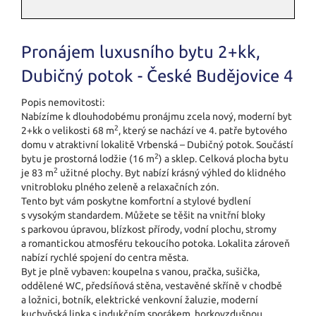
Pronájem luxusního bytu 2+kk,
Dubičný potok - České Budějovice 4
Popis nemovitosti:
Nabízíme k dlouhodobému pronájmu zcela nový, moderní byt
2
2+kk o velikosti 68 m
, který se nachází ve 4. patře bytového
domu v atraktivní lokalitě Vrbenská – Dubičný potok. Součástí
2
bytu je prostorná lodžie (16 m
) a sklep. Celková plocha bytu
2
je 83 m
užitné plochy. Byt nabízí krásný výhled do klidného
vnitrobloku plného zeleně a relaxačních zón.
Tento byt vám poskytne komfortní a stylové bydlení
s vysokým standardem. Můžete se těšit na vnitřní bloky
s parkovou úpravou, blízkost přírody, vodní plochu, stromy
a romantickou atmosféru tekoucího potoka. Lokalita zároveň
nabízí rychlé spojení do centra města.
Byt je plně vybaven: koupelna s vanou, pračka, sušička,
oddělené WC, předsíňová stěna, vestavěné skříně v chodbě
a ložnici, botník, elektrické venkovní žaluzie, moderní
kuchyňská linka s indukčním sporákem, horkovzdušnou