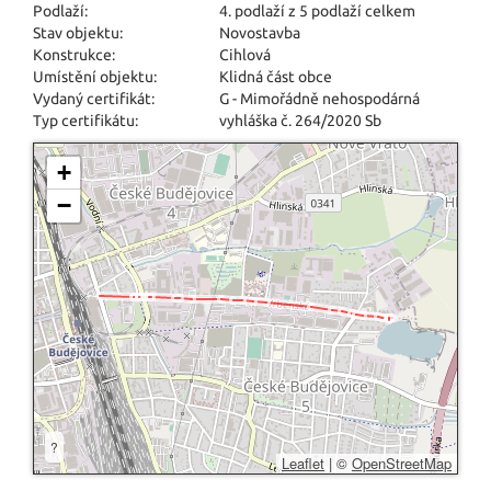
Podlaží:
4. podlaží z 5 podlaží celkem
Stav objektu:
Novostavba
Konstrukce:
Cihlová
Umístění objektu:
Klidná část obce
Vydaný certifikát:
G - Mimořádně nehospodárná
Typ certifikátu:
vyhláška č. 264/2020 Sb
+
−
?
Leaflet
|
©
OpenStreetMap