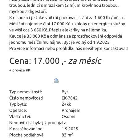
troubou, lednicí s mrazákem (2 m), mikrovlnnou troubou,
myčkou a digestoří.
K dispozici je také vnitřní parkovací stání za 1 600 Kč/měsíc.
Měsíční nájemné činí 17 000 Kč + zálohy na energie a služby
ve výši cca 3 650 Kč. Přepis elektriky na nájemníka.
Kauce je 35 000 Kč a odměna za zprostředkování odpovídá
jednomu měsíčnímu nájmu. Byt je volný od 1.9.2025
Pro více informací nebo prohlídku nás neváhejte kontaktovat!
Cena:
17.000 ,-
za měsíc
+ provize RK
Typ nemovitosti:
Byt
Číslo nemovitosti:
EK-7842
Typ bytu:
2+kk
Operace:
Pronájem
Vlastnictví:
Osobní
Nemovitost byla již pronajata
K nastěhování od:
1.9.2025
2
Plocha podlahová:
83 m