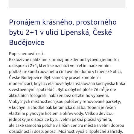
Pronájem krásného, prostorného
bytu 2+1 v ulici Lipenská, České
Budějovice
Popis nemovitosti:
Exkluzivně nabízíme k pronájmu zděnou bytovou jednotku
o dispozici 2+1, která se nachází ve třetím nadzemním
podlaží rekonstruovaného činžovního domu v Lipenské ulici,
České Budějovice. Byt samotný prošel kompletní
modernizací, když zcela nově byla instalována kuchyňská linka
2
s vestavěnými spotřebiči. Byt o obytné ploše 76 m
je dle
aktuálních fotografií nabízen bez ostatního vybavení.
V obytných místnostech jsou položeny renovované parkety,
v kuchyni a chodbě pak keramická dlažba. Topení je řešen
vlastním plynovým kotlem a ohřev vody. Velkou devizou
jednotky je dispozice bytu, velmi pěkná plošná výměra,
ale také samotná poloha v širším centru města s velmi dobrou
obslužností i dostupností. Možnost využití společné zahrady.