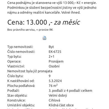
Cena podnájmu je stanovena ve výši 13 000,– Kč + energie.
Podmínkou je složení bezpečnostní jistiny ve výši jednoho
nájmu a odměny realitní kanceláře. Volné ihned.
Cena:
13.000 ,-
za měsíc
Bez právního servisu, + provize RK
Typ nemovitosti:
Byt
Číslo nemovitosti:
EK-6725
Typ bytu:
2+1
Operace:
Pronájem
Vlastnictví:
Osobní
Nemovitost byla již pronajata
Číslo bytu:
9
K nastěhování od:
5.3.2024
2
Plocha podlahová:
76 m
Podlaží:
3. podlaží z 4 podlaží celkem
Stav objektu:
Velmi dobrý
Konstrukce:
Cihlová
Umístění objektu:
Klidná část obce