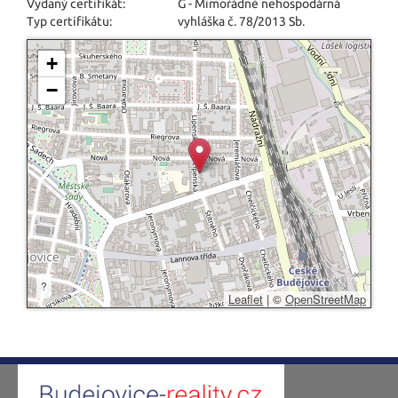
Vydaný certifikát:
G - Mimořádně nehospodárná
Typ certifikátu:
vyhláška č. 78/2013 Sb.
+
−
?
Leaflet
|
©
OpenStreetMap