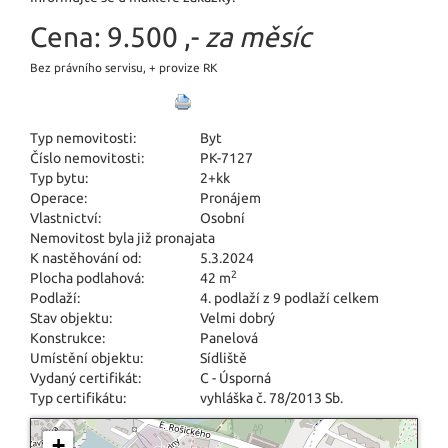
Cena:
9.500 ,-
za měsíc
Bez právního servisu, + provize RK
Typ nemovitosti:
Byt
Číslo nemovitosti:
PK-7127
Typ bytu:
2+kk
Operace:
Pronájem
Vlastnictví:
Osobní
Nemovitost byla již pronajata
K nastěhování od:
5.3.2024
2
Plocha podlahová:
42 m
Podlaží:
4. podlaží z 9 podlaží celkem
Stav objektu:
Velmi dobrý
Konstrukce:
Panelová
Umístění objektu:
Sídliště
Vydaný certifikát:
C - Úsporná
Typ certifikátu:
vyhláška č. 78/2013 Sb.
+