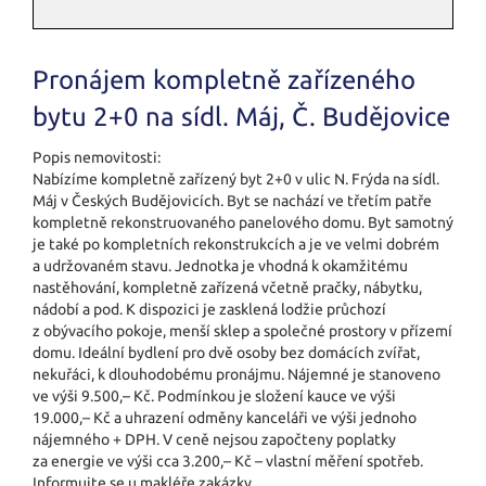
Pronájem kompletně zařízeného
bytu 2+0 na sídl. Máj, Č. Budějovice
Popis nemovitosti:
Nabízíme kompletně zařízený byt 2+0 v ulic N. Frýda na sídl.
Máj v Českých Budějovicích. Byt se nachází ve třetím patře
kompletně rekonstruovaného panelového domu. Byt samotný
je také po kompletních rekonstrukcích a je ve velmi dobrém
a udržovaném stavu. Jednotka je vhodná k okamžitému
nastěhování, kompletně zařízená včetně pračky, nábytku,
nádobí a pod. K dispozici je zasklená lodžie průchozí
z obývacího pokoje, menší sklep a společné prostory v přízemí
domu. Ideální bydlení pro dvě osoby bez domácích zvířat,
nekuřáci, k dlouhodobému pronájmu. Nájemné je stanoveno
ve výši 9.500,– Kč. Podmínkou je složení kauce ve výši
19.000,– Kč a uhrazení odměny kanceláři ve výši jednoho
nájemného + DPH. V ceně nejsou započteny poplatky
za energie ve výši cca 3.200,– Kč – vlastní měření spotřeb.
Informujte se u makléře zakázky.