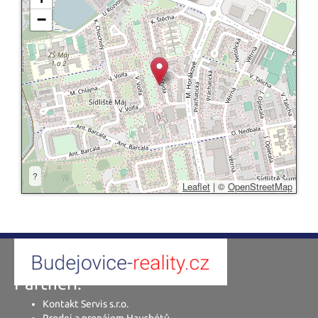
−
?
Leaflet
|
©
OpenStreetMap
Partneři:
Kontakt Servis s.r.o.
Prodej a pronájem Hausbótů