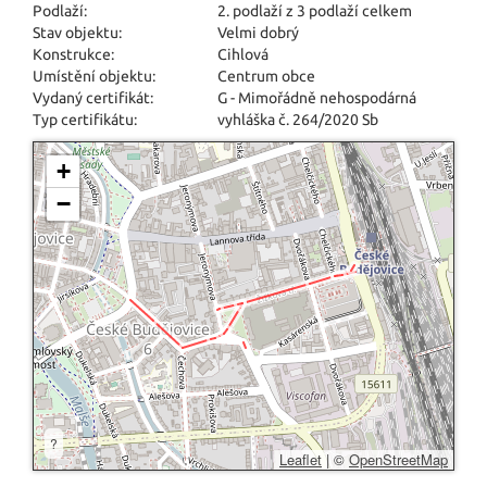
Podlaží:
2. podlaží z 3 podlaží celkem
Stav objektu:
Velmi dobrý
Konstrukce:
Cihlová
Umístění objektu:
Centrum obce
Vydaný certifikát:
G - Mimořádně nehospodárná
Typ certifikátu:
vyhláška č. 264/2020 Sb
+
−
?
Leaflet
|
©
OpenStreetMap