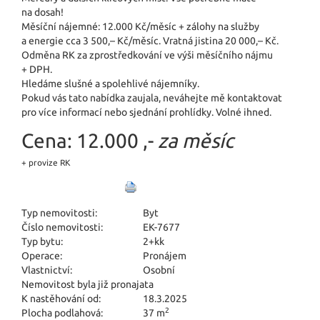
na dosah!
Měsíční nájemné: 12.000 Kč/měsíc + zálohy na služby
a energie cca 3 500,– Kč/měsíc. Vratná jistina 20 000,– Kč.
Odměna RK za zprostředkování ve výši měsíčního nájmu
+ DPH.
Hledáme slušné a spolehlivé nájemníky.
Pokud vás tato nabídka zaujala, neváhejte mě kontaktovat
pro více informací nebo sjednání prohlídky. Volné ihned.
Cena:
12.000 ,-
za měsíc
+ provize RK
Typ nemovitosti:
Byt
Číslo nemovitosti:
EK-7677
Typ bytu:
2+kk
Operace:
Pronájem
Vlastnictví:
Osobní
Nemovitost byla již pronajata
K nastěhování od:
18.3.2025
2
Plocha podlahová:
37 m