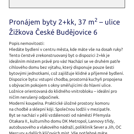
2
Pronájem byty 2+kk, 37 m
– ulice
Žižkova České Budějovice 6
Popis nemovitosti:
Hledáte bydlení v centru města, kde máte vše na dosah ruky?
Tento čerstvě zrekonstruovaný byt o dispozici 2+kk je
ideálním místem právě pro vás! Nachází se ve druhém patře
cihlového domu bez výtahu, který disponuje pouze šesti
bytovými jednotkami, což zajišťuje klidné a příjemné bydlení.
Dispozice bytu: vstupní chodba, prostorná kuchyň propojena
s obývacím pokojem s okny směřujícími do hlavní ulice.
Ložnice orientovaná do klidného vnitrobloku – ideální pro
ničím nerušený odpočinek.
Moderní koupelna. Praktické úložné prostory: komoru
na chodbě a sklepní kóji. Společnou lodžii v mezipatře.
Byt se nachází v pěší vzdálenosti od náměstí Přemysla
Otakara II., kulturního domu DK Metropol, Lannovy třídy,
autobusového a vlakového nádraží, poliklinik Sever a Jih, OC
Mercury a dalších klíčových míst. Vše potřebné máte