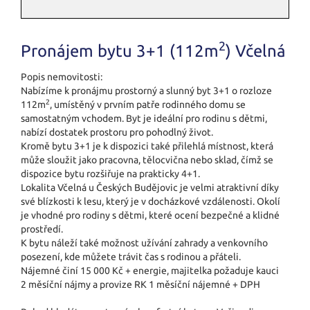
2
Pronájem bytu 3+1 (112m
) Včelná
Popis nemovitosti:
Nabízíme k pronájmu prostorný a slunný byt 3+1 o rozloze
2
112m
, umístěný v prvním patře rodinného domu se
samostatným vchodem. Byt je ideální pro rodinu s dětmi,
nabízí dostatek prostoru pro pohodlný život.
Kromě bytu 3+1 je k dispozici také přilehlá místnost, která
může sloužit jako pracovna, tělocvična nebo sklad, čímž se
dispozice bytu rozšiřuje na prakticky 4+1.
Lokalita Včelná u Českých Budějovic je velmi atraktivní díky
své blízkosti k lesu, který je v docházkové vzdálenosti. Okolí
je vhodné pro rodiny s dětmi, které ocení bezpečné a klidné
prostředí.
K bytu náleží také možnost užívání zahrady a venkovního
posezení, kde můžete trávit čas s rodinou a přáteli.
Nájemné činí 15 000 Kč + energie, majitelka požaduje kauci
2 měsíční nájmy a provize RK 1 měsíční nájemné + DPH