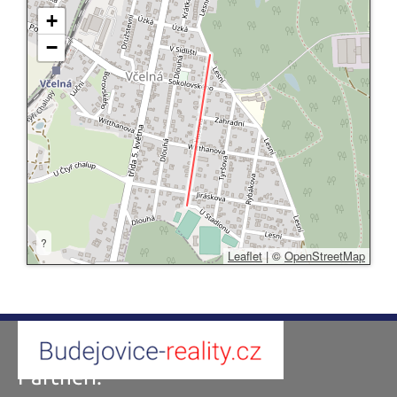
+
−
?
Leaflet
|
©
OpenStreetMap
Partneři: