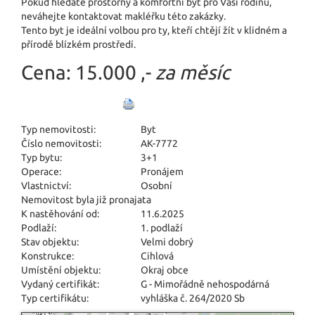
Pokud hledáte prostorný a komfortní byt pro Vaši rodinu,
neváhejte kontaktovat makléřku této zakázky.
Tento byt je ideální volbou pro ty, kteří chtějí žít v klidném a
přírodě blízkém prostředí.
Cena:
15.000 ,-
za měsíc
Typ nemovitosti:
Byt
Číslo nemovitosti:
AK-7772
Typ bytu:
3+1
Operace:
Pronájem
Vlastnictví:
Osobní
Nemovitost byla již pronajata
K nastěhování od:
11.6.2025
Podlaží:
1. podlaží
Stav objektu:
Velmi dobrý
Konstrukce:
Cihlová
Umístění objektu:
Okraj obce
Vydaný certifikát:
G - Mimořádně nehospodárná
Typ certifikátu:
vyhláška č. 264/2020 Sb