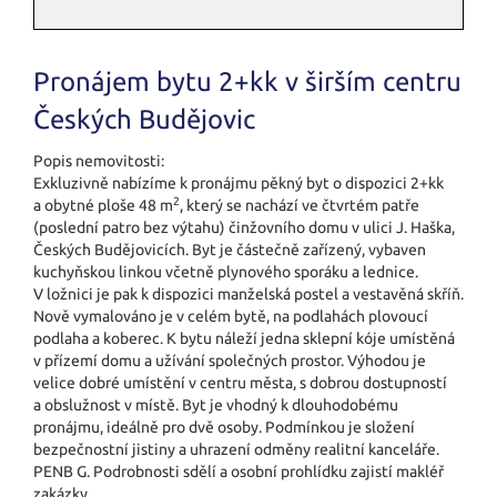
Pronájem bytu 2+kk v širším centru
Českých Budějovic
Popis nemovitosti:
Exkluzivně nabízíme k pronájmu pěkný byt o dispozici 2+kk
2
a obytné ploše 48 m
, který se nachází ve čtvrtém patře
(poslední patro bez výtahu) činžovního domu v ulici J. Haška,
Českých Budějovicích. Byt je částečně zařízený, vybaven
kuchyňskou linkou včetně plynového sporáku a lednice.
V ložnici je pak k dispozici manželská postel a vestavěná skříň.
Nově vymalováno je v celém bytě, na podlahách plovoucí
podlaha a koberec. K bytu náleží jedna sklepní kóje umístěná
v přízemí domu a užívání společných prostor. Výhodou je
velice dobré umístění v centru města, s dobrou dostupností
a obslužnost v místě. Byt je vhodný k dlouhodobému
pronájmu, ideálně pro dvě osoby. Podmínkou je složení
bezpečnostní jistiny a uhrazení odměny realitní kanceláře.
PENB G. Podrobnosti sdělí a osobní prohlídku zajistí makléř
zakázky.