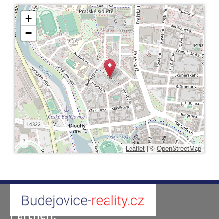
+
−
?
Leaflet
|
©
OpenStreetMap
Partneři: