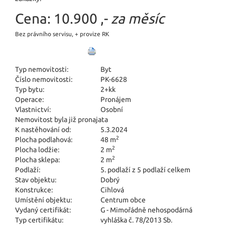
Cena:
10.900 ,-
za měsíc
Bez právního servisu, + provize RK
Typ nemovitosti:
Byt
Číslo nemovitosti:
PK-6628
Typ bytu:
2+kk
Operace:
Pronájem
Vlastnictví:
Osobní
Nemovitost byla již pronajata
K nastěhování od:
5.3.2024
2
Plocha podlahová:
48 m
2
Plocha lodžie:
2 m
2
Plocha sklepa:
2 m
Podlaží:
5. podlaží z 5 podlaží celkem
Stav objektu:
Dobrý
Konstrukce:
Cihlová
Umístění objektu:
Centrum obce
Vydaný certifikát:
G - Mimořádně nehospodárná
Typ certifikátu:
vyhláška č. 78/2013 Sb.