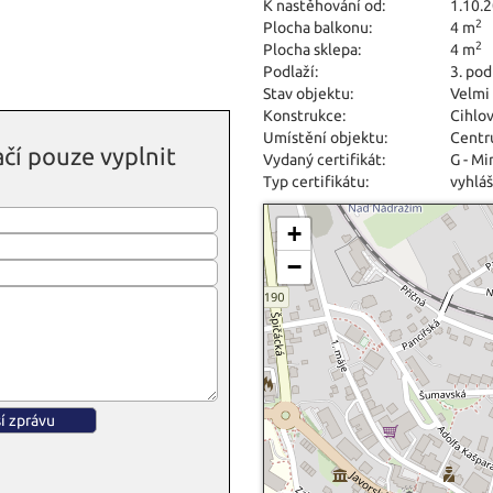
K nastěhování od:
1.10.
2
Plocha balkonu:
4 m
2
Plocha sklepa:
4 m
Podlaží:
3. pod
Stav objektu:
Velmi
Konstrukce:
Cihlo
Umístění objektu:
Centr
čí pouze vyplnit
Vydaný certifikát:
G - M
Typ certifikátu:
vyhláš
+
−