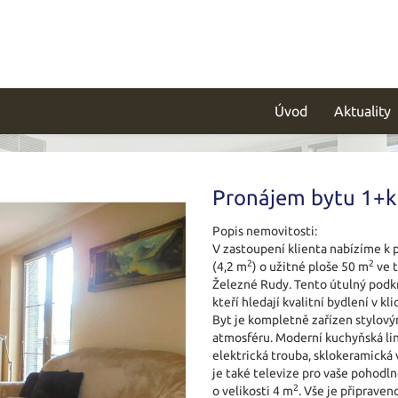
Úvod
Aktuality
Pronájem bytu 1+k
Popis nemovitosti:
V zastoupení klienta nabízíme k
2
2
(4,2 m
) o užitné ploše 50 m
ve t
Železné Rudy. Tento útulný podkr
kteří hledají kvalitní bydlení v 
Byt je kompletně zařízen stylov
atmosféru. Moderní kuchyňská lin
elektrická trouba, sklokeramická 
je také televize pro vaše pohodln
2
o velikosti 4 m
. Vše je připrave