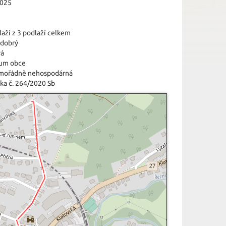
2025
laží z 3 podlaží celkem
 dobrý
vá
um obce
imořádně nehospodárná
ka č. 264/2020 Sb