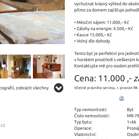
vychutnat krásný výhled do okoln
přímo za domem zajišťuje pohodl
• Měsíční nájem: 11.000,– Kč
• Zálohy na energie: 4.500,– Kč
• Kauce 15.000,– Kč
• Volný dle dohody
Tento byt je perfektní pro jednotli
v horském prostředí s veškerým 
Kontaktujte mě pro osobní prohlí
Cena:
11.000 ,-
z
ografií, zobrazit všechny
Včetně právního servisu, + provize RK
Typ nemovitosti:
Byt
Číslo nemovitosti:
MR-7
Typ bytu:
1+kk
.cz
Operace:
Proná
Vlastnictví:
Osobn