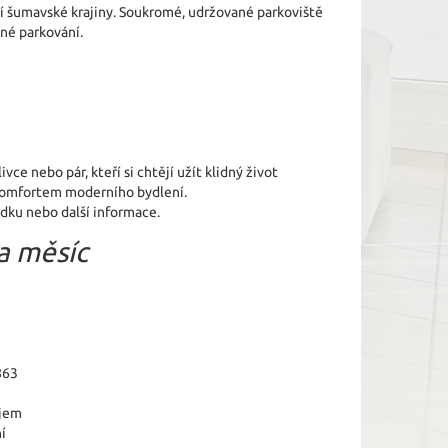
í šumavské krajiny. Soukromé, udržované parkoviště
né parkování.
vce nebo pár, kteří si chtějí užít klidný život
komfortem moderního bydlení.
dku nebo další informace.
a měsíc
863
jem
í