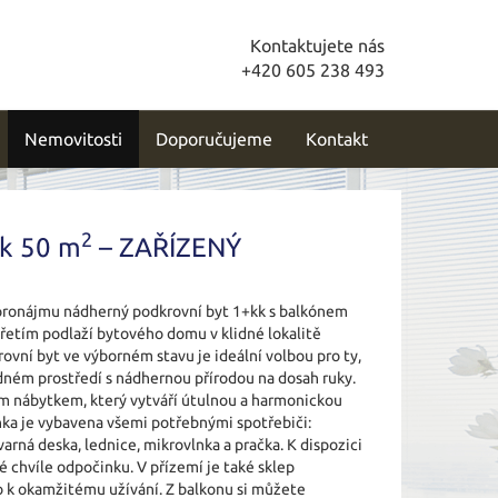
Kontaktujete nás
+420 605 238 493
Nemovitosti
Doporučujeme
Kontakt
2
k 50 m
– ZAŘÍZENÝ
 pronájmu nádherný podkrovní byt 1+kk s balkónem
řetím podlaží bytového domu v klidné lokalitě
ovní byt ve výborném stavu je ideální volbou pro ty,
klidném prostředí s nádhernou přírodou na dosah ruky.
ým nábytkem, který vytváří útulnou a harmonickou
ka je vybavena všemi potřebnými spotřebiči:
varná deska, lednice, mikrovlnka a pračka. K dispozici
é chvíle odpočinku. V přízemí je také sklep
no k okamžitému užívání. Z balkonu si můžete