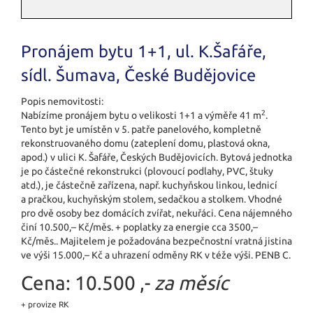
Pronájem bytu 1+1, ul. K.Šafáře,
sídl. Šumava, České Budějovice
Popis nemovitosti:
2
Nabízíme pronájem bytu o velikosti 1+1 a výměře 41 m
.
Tento byt je umístěn v 5. patře panelového, kompletně
rekonstruovaného domu (zateplení domu, plastová okna,
apod.) v ulici K. Šafáře, Českých Budějovicích. Bytová jednotka
je po částečné rekonstrukci (plovoucí podlahy, PVC, štuky
atd.), je částečně zařízena, např. kuchyňskou linkou, lednicí
a pračkou, kuchyňským stolem, sedačkou a stolkem. Vhodné
pro dvě osoby bez domácích zvířat, nekuřáci. Cena nájemného
činí 10.500,– Kč/měs. + poplatky za energie cca 3500,–
Kč/měs.. Majitelem je požadována bezpečnostní vratná jistina
ve výši 15.000,– Kč a uhrazení odměny RK v téže výši. PENB C.
Cena:
10.500 ,-
za měsíc
+ provize RK