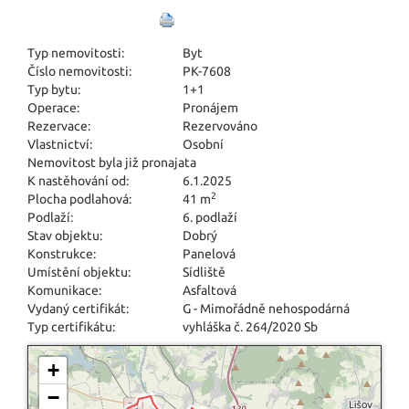
Typ nemovitosti:
Byt
Číslo nemovitosti:
PK-7608
Typ bytu:
1+1
Operace:
Pronájem
Rezervace:
Rezervováno
Vlastnictví:
Osobní
Nemovitost byla již pronajata
K nastěhování od:
6.1.2025
2
Plocha podlahová:
41 m
Podlaží:
6. podlaží
Stav objektu:
Dobrý
Konstrukce:
Panelová
Umístění objektu:
Sídliště
Komunikace:
Asfaltová
Vydaný certifikát:
G - Mimořádně nehospodárná
Typ certifikátu:
vyhláška č. 264/2020 Sb
+
−