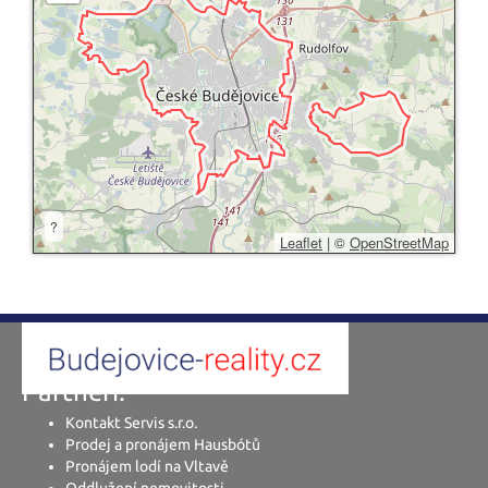
?
Leaflet
|
©
OpenStreetMap
Partneři:
Kontakt Servis s.r.o.
Prodej a pronájem Hausbótů
Pronájem lodí na Vltavě
Oddlužení nemovitosti