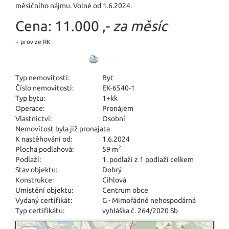
měsíčního nájmu. Volné od 1.6.2024.
Cena:
11.000 ,-
za měsíc
+ provize RK
Typ nemovitosti:
Byt
Číslo nemovitosti:
EK-6540-1
Typ bytu:
1+kk
Operace:
Pronájem
Vlastnictví:
Osobní
Nemovitost byla již pronajata
K nastěhování od:
1.6.2024
2
Plocha podlahová:
59 m
Podlaží:
1. podlaží z 1 podlaží celkem
Stav objektu:
Dobrý
Konstrukce:
Cihlová
Umístění objektu:
Centrum obce
Vydaný certifikát:
G - Mimořádně nehospodárná
Typ certifikátu:
vyhláška č. 264/2020 Sb