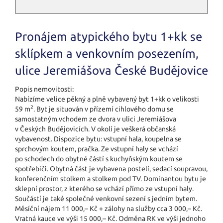
Pronájem atypického bytu 1+kk se
sklípkem a venkovním posezením,
ulice Jeremiášova České Budějovice
Popis nemovitosti:
Nabízíme velice pěkný a plně vybavený byt 1+kk o velikosti
2
59 m
. Byt je situován v přízemí cihlového domu se
samostatným vchodem ze dvora v ulici Jeremiášova
v Českých Budějovicích. V okolí je veškerá občanská
vybavenost. Dispozice bytu: vstupní hala, koupelna se
sprchovým koutem, pračka. Ze vstupní haly se vchází
po schodech do obytné částí s kuchyňským koutem se
spotřebiči. Obytná část je vybavena postelí, sedací soupravou,
konferenčním stolkem a stolkem pod TV. Dominantou bytu je
sklepní prostor, z kterého se vchází přímo ze vstupní haly.
Součástí je také společné venkovní sezení s jedním bytem.
Měsíční nájem 11 000,– Kč + zálohy na služby cca 3 000,– Kč.
Vratná kauce ve výši 15 000,– Kč. Odměna RK ve výši jednoho