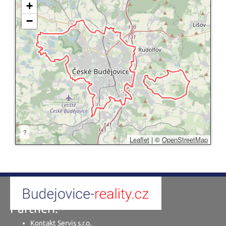
+
−
?
Leaflet
|
©
OpenStreetMap
Partneři:
Kontakt Servis s.r.o.