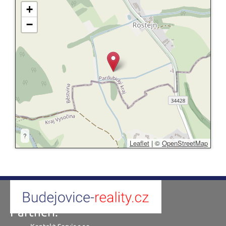
+
−
?
Leaflet
|
©
OpenStreetMap
Partneři: