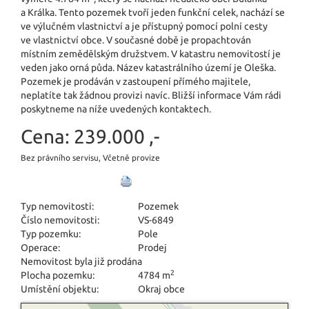
a Králka. Tento pozemek tvoří jeden funkční celek, nachází se
ve výlučném vlastnictví a je přístupný pomocí polní cesty
ve vlastnictví obce. V současné době je propachtován
místním zemědělským družstvem. V katastru nemovitostí je
veden jako orná půda. Název katastrálního území je Oleška.
Pozemek je prodáván v zastoupení přímého majitele,
neplatíte tak žádnou provizi navíc. Bližší informace Vám rádi
poskytneme na níže uvedených kontaktech.
Cena:
239.000 ,-
Bez právního servisu, Včetně provize
Typ nemovitosti:
Pozemek
Číslo nemovitosti:
VS-6849
Typ pozemku:
Pole
Operace:
Prodej
Nemovitost byla již prodána
2
Plocha pozemku:
4784 m
Umístění objektu:
Okraj obce