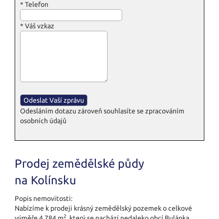
*
Telefon
*
Váš vzkaz
Odesláním dotazu zároveň souhlasíte se zpracováním
osobních údajů
Prodej zemědělské půdy
na Kolínsku
Popis nemovitosti:
Nabízíme k prodeji krásný zemědělský pozemek o celkové
2
výměře 4.784 m
, který se nachází nedaleko obcí Bulánka