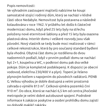
Popis nemovitosti:
Ve výhradním zastoupení majitelů nabízíme ke koupi
samostatně stojící rodinný dům, který se nachází v klidné
části obce Nedabyle. Nemovitost byla postavena a následně
kolaudována v roce 1962. V průběhu let došlo k částečné
modernizaci domu, když před 25 lety byly na střechu
položeny nové eternitové šablony a před 15 lety byla osazena
plastová okna. Interiér domu i veškeré rozvody jsou však
původní. Nový vlastník se tedy bude moci realizovat v rámci
celkové rekonstrukce, která by pro současný standard bydlení
byla vhodná. Obytná část domu je rozdělena do dvou
nadzemních podlaží, když v prvním podlaží domu se nachází
byt 2+1, koupelna a WC, v podkroví domu pak dva velké
pokoje. Dům je kompletně podsklepený. K dispozici je obecní
vodovod, elektřina 230/400 V a plyn). Topení je řešeno
plynovým kotlem s napojením do původních radiátorů. PENB
G. Velkou výhodou je dobře dostupná a velmi prostorná
2
zahrada o výměře 813 m
. Celková výměra pozemků činí
2
910 m
. Do obce, která se nachází 6,5 km od centra jihočeské
metropole je velmi dobré autobusové spojení. Podrobné
informace k zakázce poskytne a osobní prohlídku domu zajistí
po dohodě makléř zakázky.