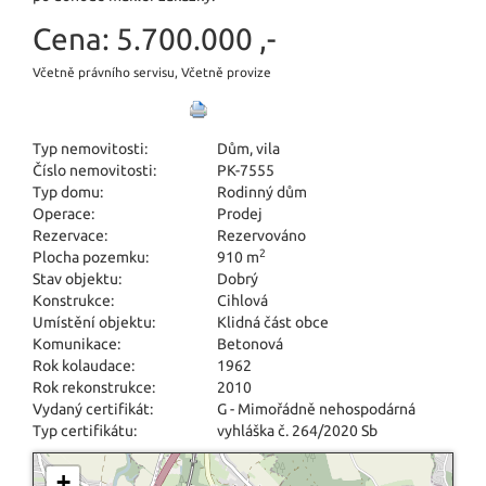
Cena:
5.700.000 ,-
Včetně právního servisu, Včetně provize
Typ nemovitosti:
Dům, vila
Číslo nemovitosti:
PK-7555
Typ domu:
Rodinný dům
Operace:
Prodej
Rezervace:
Rezervováno
2
Plocha pozemku:
910 m
Stav objektu:
Dobrý
Konstrukce:
Cihlová
Umístění objektu:
Klidná část obce
Komunikace:
Betonová
Rok kolaudace:
1962
Rok rekonstrukce:
2010
Vydaný certifikát:
G - Mimořádně nehospodárná
Typ certifikátu:
vyhláška č. 264/2020 Sb
+