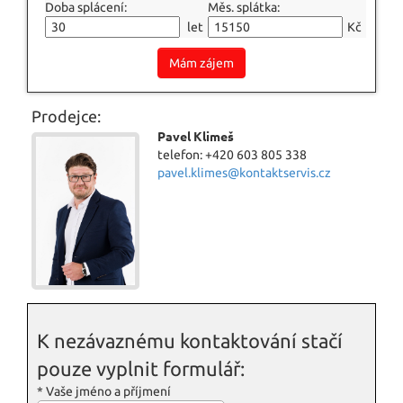
Doba splácení:
Měs. splátka:
let
Kč
Mám zájem
Prodejce:
Pavel Klimeš
telefon: +420 603 805 338
pavel.klimes@kontaktservis.cz
K nezávaznému kontaktování stačí
pouze vyplnit formulář:
*
Vaše jméno a příjmení