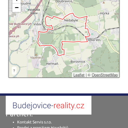
−
?
Leaflet
|
©
OpenStreetMap
Partneři:
Kontakt Servis s.r.o.
Prodej a pronájem Hausbótů