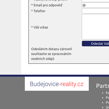
*
Email pro odpověď
*
Telefon
*
Váš vzkaz
Odesláním dotazu zároveň
souhlasíte se zpracováním
osobních údajů
Partn
Ko
P
Pr
O