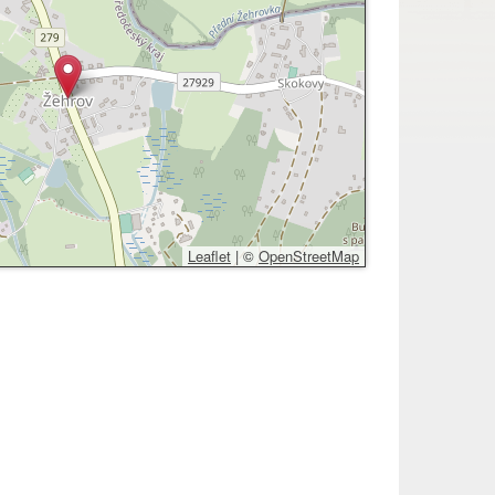
Leaflet
|
©
OpenStreetMap