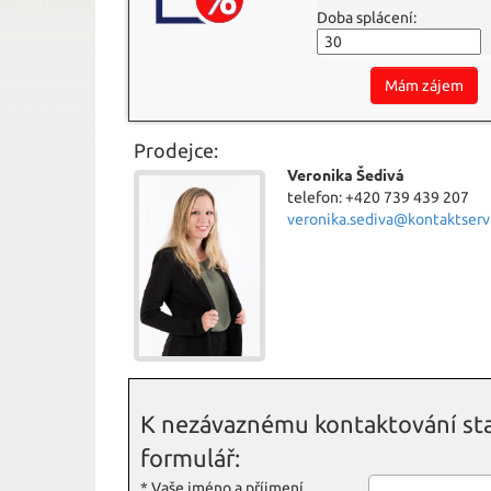
Doba splácení:
Mám zájem
Prodejce:
Veronika Šedivá
telefon: +420 739 439 207
veronika.sediva@kontaktservi
K nezávaznému kontaktování sta
formulář:
*
Vaše jméno a příjmení