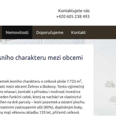
Kontaktujete nás
+420 605 238 493
Nemovitosti
Doporučujeme
Kontakt
sního charakteru mezi obcemi
2
zemek lesního charakteru o celkové ploše 7.733 m
,
asti mezi obcemi Žehrov a Skokovy. Tento výjimečný
 relaxaci, kontakt s přírodou i možnost investice
eden funkční celek, který se nachází ve vlastnictví
len na dvě parcely – lesní pozemek a ostatní plochu.
inantním zastoupením olší (80%), doplněným buky,
iny mají věkovou skladbu 120 let, přičemž celková