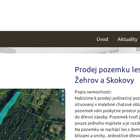
Úvod
Aktuality
Prodej pozemku le
Žehrov a Skokovy
Popis nemovitosti:
Nabízíme k prodeji jedinečný po
situovaný v malebné chatové obl
pozemek vám poskytne prostor pro
do dřevní zásoby. Pozemek tvoří j
pouze jednoho majitele a je rozdě
Na pozemku se nachází les s dom
břízami a smrky. Jednotlivé dřev