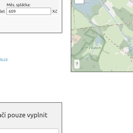
Měs. splátka:
let
Kč
s.cz
?
čí pouze vyplnit