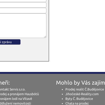
eři:
Mohlo by Vás zajím
ntakt Servis s.r.o.
Prodej realit Č.Budějovice
rodej a pronájem Hausbótů
Jihočeské-Reality.com
onájem lodí na Vltavě
Byty Č. Budějovice
ddlužení nemovitosti
Chata na prodej