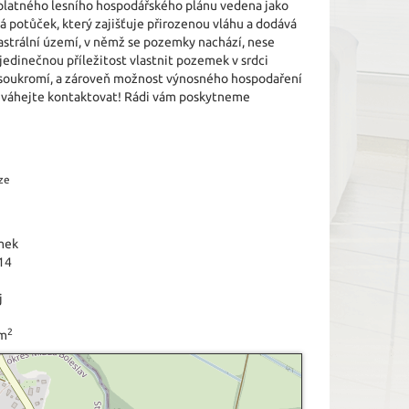
e platného lesního hospodářského plánu vedena jako
potůček, který zajišťuje přirozenou vláhu a dodává
astrální území, v němž se pozemky nachází, nese
edinečnou příležitost vlastnit pozemek v srdci
, soukromí, a zároveň možnost výnosného hospodaření
neváhejte kontaktovat! Rádi vám poskytneme
ze
mek
14
j
2
 m