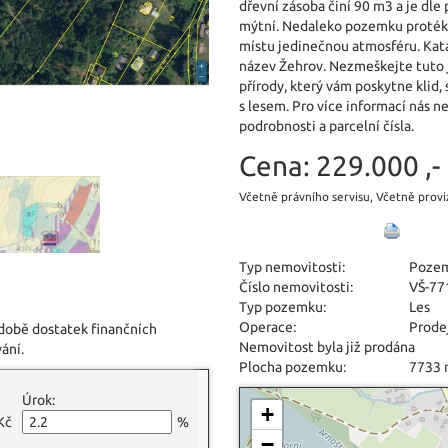
dřevní zásoba činí 90 m3 a je dl
mýtní. Nedaleko pozemku protéká 
místu jedinečnou atmosféru. Kat
název Žehrov. Nezmeškejte tuto j
přírody, který vám poskytne klid
s lesem. Pro více informací nás 
podrobnosti a parcelní čísla.
Cena:
229.000 ,-
Včetně právního servisu, Včetně provi
Typ nemovitosti:
Poze
Číslo nemovitosti:
VŠ-77
Typ pozemku:
Les
Operace:
Prode
 době dostatek finančních
Nemovitost byla již prodána
ání.
Plocha pozemku:
7733
Úrok:
+
Kč
%
−