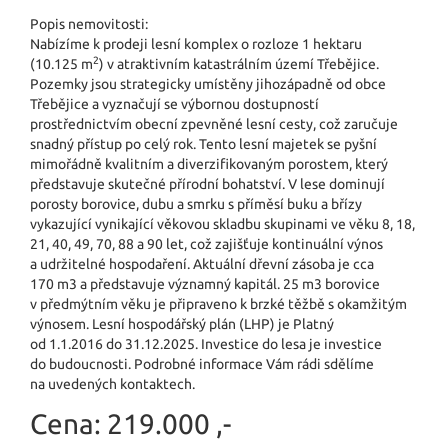
Popis nemovitosti:
Nabízíme k prodeji lesní komplex o rozloze 1 hektaru
2
(10.125 m
) v atraktivním katastrálním území Třebějice.
Pozemky jsou strategicky umístěny jihozápadně od obce
Třebějice a vyznačují se výbornou dostupností
prostřednictvím obecní zpevněné lesní cesty, což zaručuje
snadný přístup po celý rok. Tento lesní majetek se pyšní
mimořádně kvalitním a diverzifikovaným porostem, který
představuje skutečné přírodní bohatství. V lese dominují
porosty borovice, dubu a smrku s příměsí buku a břízy
vykazující vynikající věkovou skladbu skupinami ve věku 8, 18,
21, 40, 49, 70, 88 a 90 let, což zajišťuje kontinuální výnos
a udržitelné hospodaření. Aktuální dřevní zásoba je cca
170 m3 a představuje významný kapitál. 25 m3 borovice
v předmýtním věku je připraveno k brzké těžbě s okamžitým
výnosem. Lesní hospodářský plán (LHP) je Platný
od 1.1.2016 do 31.12.2025. In­vestice do lesa je investice
do budoucnosti. Podrobné informace Vám rádi sdělíme
na uvedených kontaktech.
Cena:
219.000 ,-