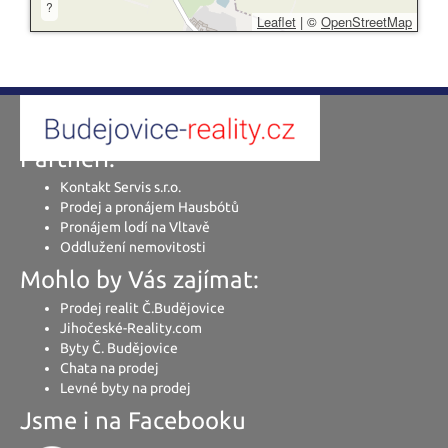
?
Leaflet
|
©
OpenStreetMap
Partneři:
Kontakt Servis s.r.o.
Prodej a pronájem Hausbótů
Pronájem lodí na Vltavě
Oddlužení nemovitosti
Mohlo by Vás zajímat:
Prodej realit Č.Budějovice
Jihočeské-Reality.com
Byty Č. Budějovice
Chata na prodej
Levné byty na prodej
Jsme i na Facebooku