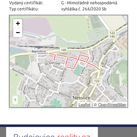
Vydaný certifikát:
G - Mimořádně nehospodárná
Typ certifikátu:
vyhláška č. 264/2020 Sb
+
−
?
Leaflet
|
©
OpenStreetMap