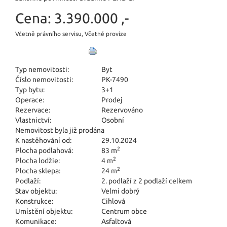
Cena:
3.390.000 ,-
Včetně právního servisu, Včetně provize
Typ nemovitosti:
Byt
Číslo nemovitosti:
PK-7490
Typ bytu:
3+1
Operace:
Prodej
Rezervace:
Rezervováno
Vlastnictví:
Osobní
Nemovitost byla již prodána
K nastěhování od:
29.10.2024
2
Plocha podlahová:
83 m
2
Plocha lodžie:
4 m
2
Plocha sklepa:
24 m
Podlaží:
2. podlaží z 2 podlaží celkem
Stav objektu:
Velmi dobrý
Konstrukce:
Cihlová
Umístění objektu:
Centrum obce
Komunikace:
Asfaltová