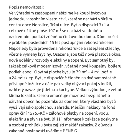
Popis nemovitosti:
Ve výhradním zastoupení nabízíme ke koupi bytovou
jednotku v osobním vlastnictví, která se nachází v širším
centru obce Netolice, Tržní ulice. Byt o dispozici 3+1 a
2
celkové užitné ploše 107 m
se nachází ve druhém
nadzemním podlaží zděného činžovního domu. Dům prošel
v průběhu posledních 15 let postupnými rekonstrukcemi.
Naposledy byla provedena rekonstrukce a zateplení střechy,
včetně výměny krytiny. Osazena jsou též nová plastová okna,
nově udělány rozvody elektřiny a topení. Byt samotný byl
taktéž celkově modernizován, včetně nové koupelny, bojleru,
2
2
podlah apod.. Obytná plocha bytu je 79 m
+ 4 m
lodžie
2
a 24 m
sklep. Byt je dispozičně členěn na dvě samostatně
přístupné ložnice a dále pak velký obývací pokoj s lodžií,
na který navazuje jídelna a kuchyně. Velkou výhodou je velmi
klidná lokalita, kterou umocňuje možnost bezplatného
užívání obecního pozemku za domem, který vlastníci bytů
využívají jako společnou zahradu. Měsíční náklady na fond
oprav činí 1575,–Kč + zálohové platby na topení, vodu,
elektřinu a plyn za byt. Bližší informace k zakázce poskytne
a osobní prohlídku bytu zajistí makléř zakázky. Z důvodu
zákonné povinnosti uvádíme PENB G.