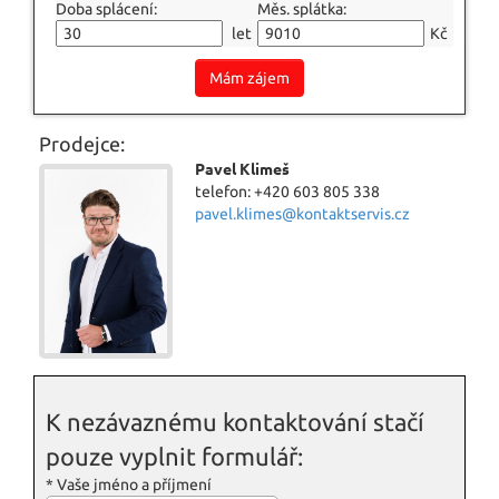
Doba splácení:
Měs. splátka:
let
Kč
Mám zájem
Prodejce:
Pavel Klimeš
telefon: +420 603 805 338
pavel.klimes@kontaktservis.cz
K nezávaznému kontaktování stačí
pouze vyplnit formulář:
*
Vaše jméno a příjmení