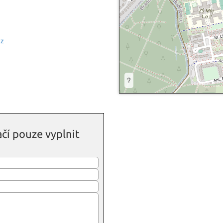
cz
?
čí pouze vyplnit