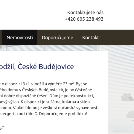
Kontaktujete nás
+420 605 238 493
Nemovitosti
Doporučujeme
Kontakt
odžií, České Budějovice
2
 o dispozici 3+1 s lodžií a výměře 73 m
. Byt se
ého domu v Českých Budějovicích, je po částečné
mi dobře dispozičně řešen. Dům je po rekonstrukci,
ový výtah. K dispozici je sušárna, kolárna a sklep.
omem. V okolí domu je veškerá občanská vybavenost.
nergetickou třídu G. Doporučujeme prohlídku!
,-