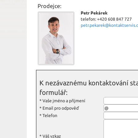
Prodejce:
Petr Pekárek
telefon: +420 608 847 727
petr.pekarek@kontaktservis.
K nezávaznému kontaktování sta
formulář:
*
Vaše jméno a příjmení
*
Email pro odpověď
*
Telefon
*
Váš vzkaz