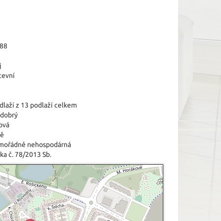
88
j
tevní
dlaží z 13 podlaží celkem
 dobrý
ová
tě
imořádně nehospodárná
ka č. 78/2013 Sb.