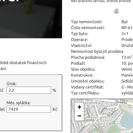
Bez právního servisu, Včetně provize
Typ nemovitosti:
Byt
Číslo nemovitosti:
RP-61
Typ bytu:
3+1
Operace:
Prode
Vlastnictví:
Družs
Nemovitost byla již prodána
2
Plocha podlahová:
73 m
 době dostatek finančních
Podlaží:
10. po
ání.
Stav objektu:
Velmi
Konstrukce:
Panel
Umístění objektu:
Sídliš
Úrok:
Vydaný certifikát:
G - M
Kč
%
Typ certifikátu:
vyhláš
Měs. splátka:
+
let
Kč
−