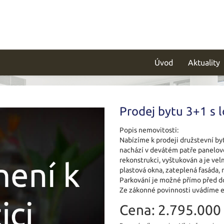
Úvod
Aktuality
Prodej bytu 3+1 s l
Popis nemovitosti:
Nabízíme k prodeji družstevní byt
nachází v devátém patře panelov
rekonstrukci, vyštukován a je vel
plastová okna, zateplená fasáda, n
Parkování je možné přímo před d
Ze zákonné povinnosti uvádíme e
Cena:
2.795.000 