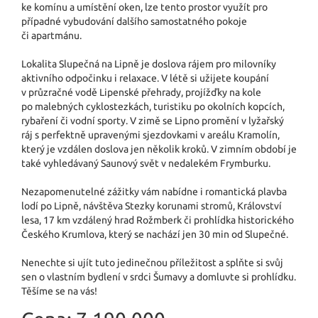
ke komínu a umístění oken, lze tento prostor využít pro
případné vybudování dalšího samostatného pokoje
či apartmánu.
Lokalita Slupečná na Lipně je doslova rájem pro milovníky
aktivního odpočinku i relaxace. V létě si užijete koupání
v průzračné vodě Lipenské přehrady, projížďky na kole
po malebných cyklostezkách, turistiku po okolních kopcích,
rybaření či vodní sporty. V zimě se Lipno promění v lyžařský
ráj s perfektně upravenými sjezdovkami v areálu Kramolín,
který je vzdálen doslova jen několik kroků. V zimním období je
také vyhledávaný Saunový svět v nedalekém Frymburku.
Nezapomenutelné zážitky vám nabídne i romantická plavba
lodí po Lipně, návštěva Stezky korunami stromů, Království
lesa, 17 km vzdálený hrad Rožmberk či prohlídka historického
Českého Krumlova, který se nachází jen 30 min od Slupečné.
Nenechte si ujít tuto jedinečnou příležitost a splňte si svůj
sen o vlastním bydlení v srdci Šumavy a domluvte si prohlídku.
Těšíme se na vás!