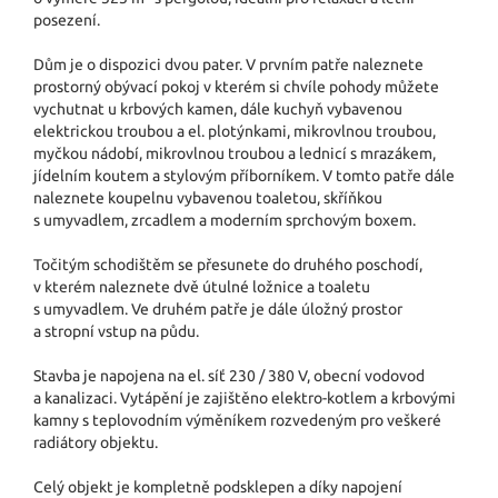
posezení.
Dům je o dispozici dvou pater. V prvním patře naleznete
prostorný obývací pokoj v kterém si chvíle pohody můžete
vychutnat u krbových kamen, dále kuchyň vybavenou
elektrickou troubou a el. plotýnkami, mikrovlnou troubou,
myčkou nádobí, mikrovlnou troubou a lednicí s mrazákem,
jídelním koutem a stylovým příborníkem. V tomto patře dále
naleznete koupelnu vybavenou toaletou, skříňkou
s umyvadlem, zrcadlem a moderním sprchovým boxem.
Točitým schodištěm se přesunete do druhého poschodí,
v kterém naleznete dvě útulné ložnice a toaletu
s umyvadlem. Ve druhém patře je dále úložný prostor
a stropní vstup na půdu.
Stavba je napojena na el. síť 230 / 380 V, obecní vodovod
a kanalizaci. Vytápění je zajištěno elektro-kotlem a krbovými
kamny s teplovodním výměníkem rozvedeným pro veškeré
radiátory objektu.
Celý objekt je kompletně podsklepen a díky napojení