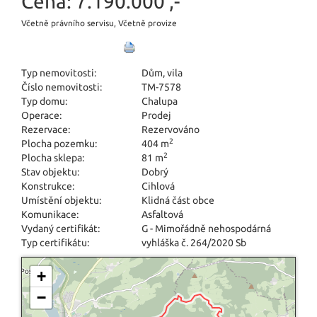
Cena:
7.190.000 ,-
Včetně právního servisu, Včetně provize
Typ nemovitosti:
Dům, vila
Číslo nemovitosti:
TM-7578
Typ domu:
Chalupa
Operace:
Prodej
Rezervace:
Rezervováno
2
Plocha pozemku:
404 m
2
Plocha sklepa:
81 m
Stav objektu:
Dobrý
Konstrukce:
Cihlová
Umístění objektu:
Klidná část obce
Komunikace:
Asfaltová
Vydaný certifikát:
G - Mimořádně nehospodárná
Typ certifikátu:
vyhláška č. 264/2020 Sb
+
−