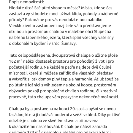
Popis nemovitosti:
Hledáte útočiště před shonem města? Místo, kde se čas
zastaví a vy si budete moci užívat klidu, pohody a nádherné
přírody? Pak máme pro vás neodolatelnou nabídku!
V exkluzivním zastoupení majitele vám představujeme
útulnou a prostornou chalupu v malebné obci Slupečná
na břehu Lipenského jezera, která splní všechny vaše sny
o dokonalém bydlení v srdci Šumavy.
Tato celopodsklepená, dvoupatrová chalupa o užitné ploše
2
162 m
nabízí dostatek prostoru pro pohodlný život i pro
početnější rodinu. Na každém patře najdete dvě útulné
místnosti, které si můžete zařídit dle vlastních představ
a vytvořit si tak domov plný tepla a harmonie. Ať už toužíte
po útulné ložnici s výhledem na okolní kopce, prostorném
obývacím pokoji pro společné chvíle s rodinou, či kreativní
pracovně, tato chalupa vám poskytne nekonečné možnosti.
Chalupa byla postavena na konci 20. stol. a pyšní se novou
fasádou, která jí dodává moderní a svěží vzhled. Díky pečlivé
údržbě je chalupa ve skvělém stavu a připravena
k okamžitému nastěhování. K chalupě náleží zahrada
2
o výměře 323 m
s pergolou, ideální pro relaxaci a letní