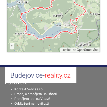
?
Leaflet
|
©
OpenStreetMap
Partneři:
Kontakt Servis s.r.o.
Prodej a pronájem Hausbótů
Pronájem lodí na Vltavě
Oddlužení nemovitosti