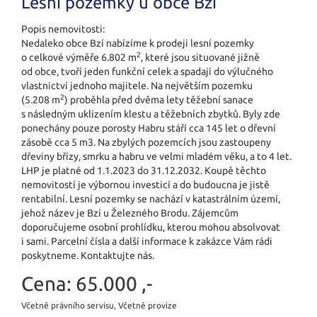
Lesní pozemky u obce Bzí
Popis nemovitosti:
Nedaleko obce Bzí nabízíme k prodeji lesní pozemky
2
o celkové výměře 6.802 m
, které jsou situované jižně
od obce, tvoří jeden funkční celek a spadají do výlučného
vlastnictví jednoho majitele. Na největším pozemku
2
(5.208 m
) proběhla před dvěma lety těžební sanace
s následným uklizením klestu a těžebních zbytků. Byly zde
ponechány pouze porosty Habru stáří cca 145 let o dřevní
zásobě cca 5 m3. Na zbylých pozemcích jsou zastoupeny
dřeviny břízy, smrku a habru ve velmi mladém věku, a to 4 let.
LHP je platné od 1.1.2023 do 31.12.2032. Koupě těchto
nemovitostí je výbornou investicí a do budoucna je jistě
rentabilní. Lesní pozemky se nachází v katastrálním území,
jehož název je Bzí u Železného Brodu. Zájemcům
doporučujeme osobní prohlídku, kterou mohou absolvovat
i sami. Parcelní čísla a další informace k zakázce Vám rádi
poskytneme. Kontaktujte nás.
Cena:
65.000 ,-
Včetně právního servisu, Včetně provize