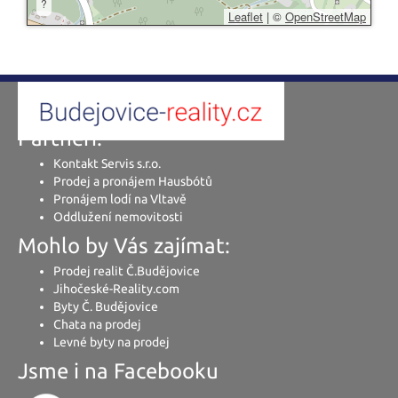
?
Leaflet
|
©
OpenStreetMap
Partneři:
Kontakt Servis s.r.o.
Prodej a pronájem Hausbótů
Pronájem lodí na Vltavě
Oddlužení nemovitosti
Mohlo by Vás zajímat:
Prodej realit Č.Budějovice
Jihočeské-Reality.com
Byty Č. Budějovice
Chata na prodej
Levné byty na prodej
Jsme i na Facebooku