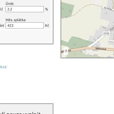
Úrok:
Kč
%
Měs. splátka:
let
Kč
?
s.cz