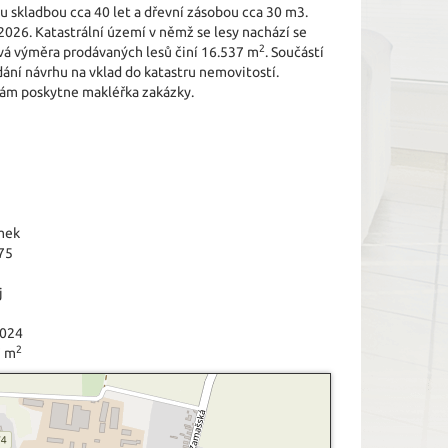
ou skladbou cca 40 let a dřevní zásobou cca 30 m3.
026. Ka­tastrální území v němž se lesy nachází se
2
vá výměra prodávaných lesů činí 16.537 m
. Součástí
dání návrhu na vklad do katastru nemovitostí.
 Vám poskytne makléřka zakázky.
mek
75
j
2024
2
7 m