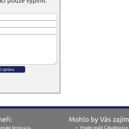
čí pouze vyplnit
eři:
Mohlo by Vás zajím
ntakt Servis s.r.o.
Prodej realit Č.Budějovice