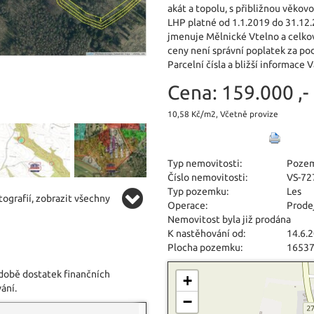
akát a topolu, s přibližnou věkov
LHP platné od 1.1.2019 do 31.12.2
jmenuje Mělnické Vtelno a celko
ceny není správní poplatek za po
Parcelní čísla a bližší informace
Cena:
159.000 ,-
10,58 Kč/m2, Včetně provize
Typ nemovitosti:
Poze
Číslo nemovitosti:
VS-72
Typ pozemku:
Les
ografií, zobrazit všechny
Operace:
Prode
Nemovitost byla již prodána
K nastěhování od:
14.6.
Plocha pozemku:
1653
 době dostatek finančních
+
ání.
−