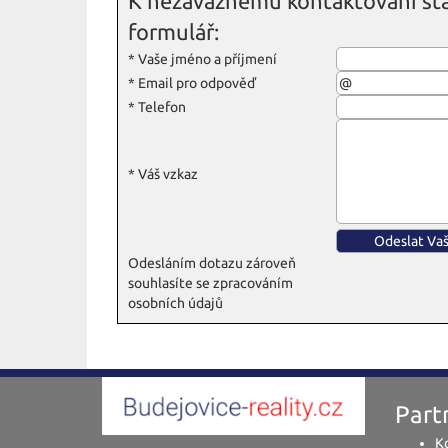
K nezávaznému kontaktování sta
formulář:
*
Vaše jméno a příjmení
*
Email pro odpověď
*
Telefon
*
Váš vzkaz
Odesláním dotazu zároveň
souhlasíte se zpracováním
osobních údajů
Partn
Ko