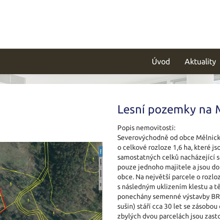
Úvod
Aktuality
Lesní pozemky na 
Popis nemovitosti:
Severovýchodně od obce Mělnické
o celkové rozloze 1,6 ha, které j
samostatných celků nacházející se
pouze jednoho majitele a jsou do
obce. Na největší parcele o rozlo
s následným uklizením klestu a 
ponechány semenné výstavby BR 
sušin) stáří cca 30 let se zásobo
zbylých dvou parcelách jsou zast