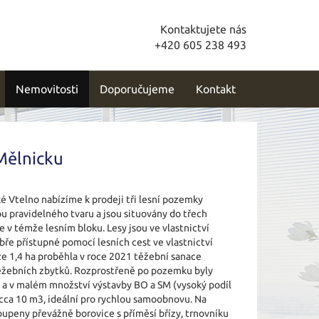
Kontaktujete nás
+420 605 238 493
Nemovitosti
Doporučujeme
Kontakt
Mělnicku
 Vtelno nabízíme k prodeji tři lesní pozemky
sou pravidelného tvaru a jsou situovány do třech
 v témže lesním bloku. Lesy jsou ve vlastnictví
bře přístupné pomocí lesních cest ve vlastnictví
ze 1,4 ha proběhla v roce 2021 těžební sanace
těžebních zbytků. Rozprostřeně po pozemku byly
a v malém množství výstavby BO a SM (vysoký podíl
u cca 10 m3, ideální pro rychlou samoobnovu. Na
oupeny převážně borovice s příměsí břízy, trnovníku